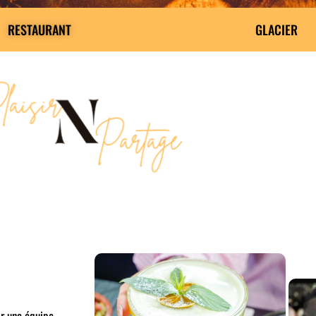
RESTAURANT
GLACIER
R
r une équipe