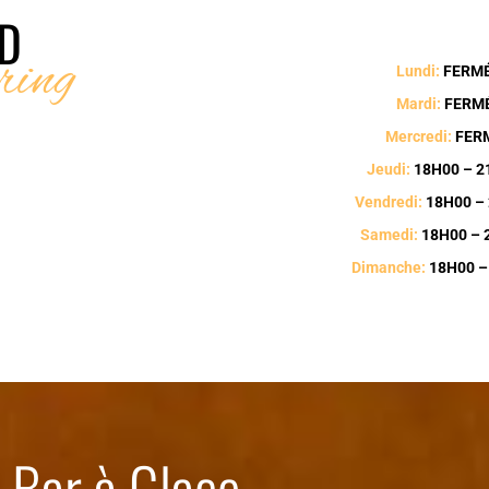
D
ing
Lundi:
FERM
Mardi:
FERM
Mercredi:
FER
Jeudi:
18H00 – 2
Vendredi:
18H00 –
Samedi:
18H00 – 
Dimanche:
18H00 –
ou Bar à Glace