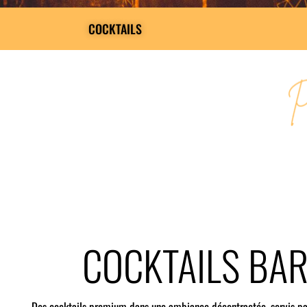
COCKTAILS
COCKTAILS BA
Des cocktails premium dans une ambiance décontractée, servis pa