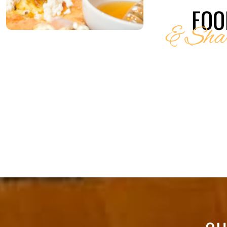
FOO
&Shar
.... 