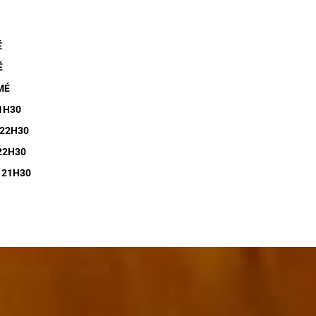
É
É
MÉ
1H30
 22H30
22H30
 21H30