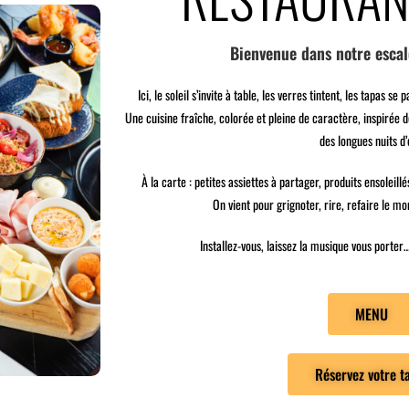
Bienvenue dans notre esca
Ici, le soleil s’invite à table, les verres tintent, les tapas s
Une cuisine fraîche, colorée et pleine de caractère, inspirée 
des longues nuits d’
À la carte : petites assiettes à partager, produits ensoleill
On vient pour grignoter, rire, refaire le m
Installez-vous, laissez la musique vous porter
MENU
Réservez votre t