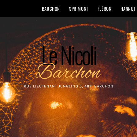
BARCHON
SPRIMONT
FLÉRON
HANNUT
Le Nicoli
Barchon
RUE LIEUTENANT JUNGLING 5, 4671 BARCHON