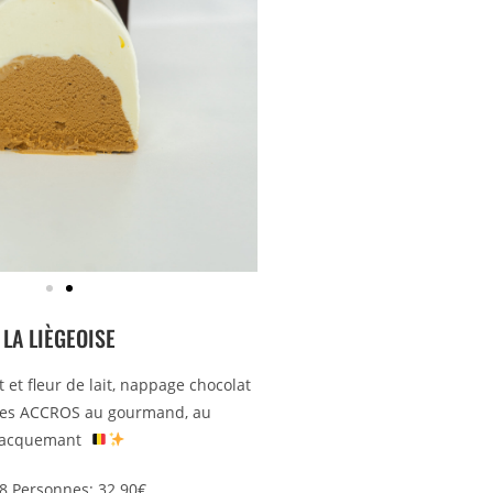
LA LIÈGEOISE
et fleur de lait, nappage chocolat
 les ACCROS au gourmand, au
lacquemant
 8 Personnes: 32.90€