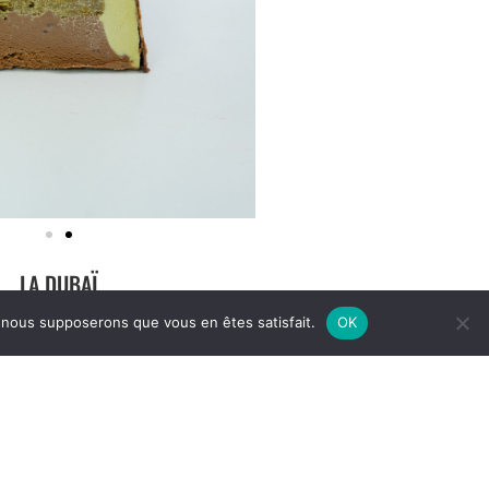
LA DUBAÏ
e, nous supposerons que vous en êtes satisfait.
OK
et glace chocolat, avec un insert
de pistache et Kadaïf.
 qui va faire fondre les cœurs !
 8 Personnes: 39.90€