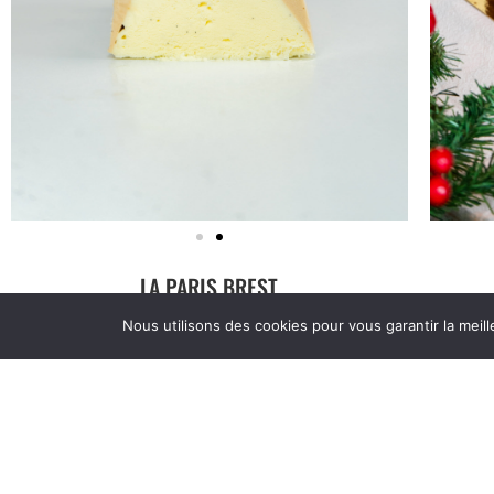
LA PARIS BREST
Nous utilisons des cookies pour vous garantir la meill
Glace vanille et noisette, avec un cœur praliné. Un
Sorbet
dessert inspiré de l’élégance à la française, parfait
pour ajouter une touche raffinée à votre table de fête
6 à 8 Personnes: 32.90€