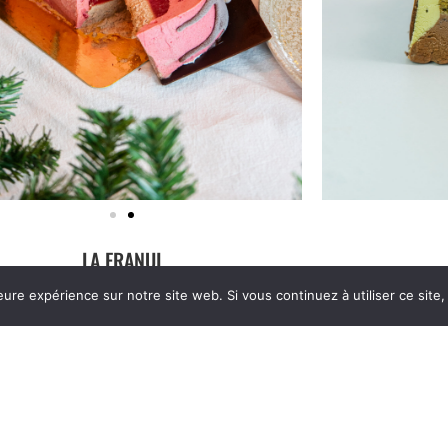
LA FRANUI
eure expérience sur notre site web. Si vous continuez à utiliser ce sit
 Frunui et mousse au chocolat glacée, cœur
Glace pistache 
coulant framboise.
crème 
La bûche glacée
6 à 8 Personnes: 32.90€
6 à