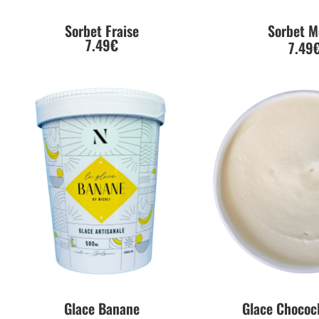
Sorbet Fraise
Sorbet M
7.49€
7.49
Glace Banane
Glace Chococ