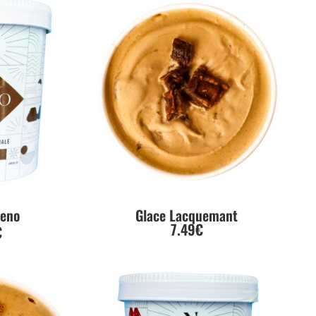
ueno
Glace Lacquemant
7.49€
€