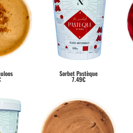
culoos
Sorbet Pastèque
€
7.49€