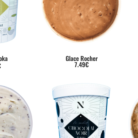
oka
Glace Rocher
7.49€
€