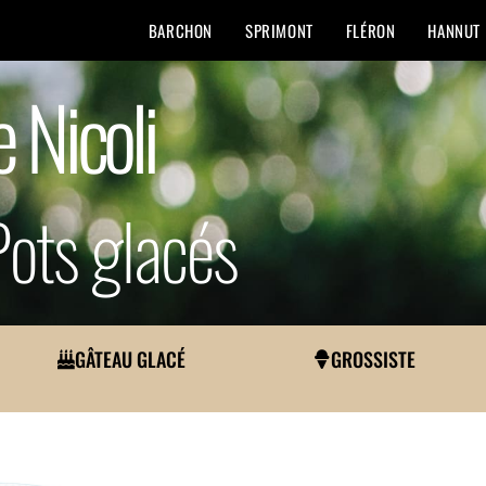
BARCHON
SPRIMONT
FLÉRON
HANNUT
e Nicoli
ots glacés
GÂTEAU GLACÉ
GROSSISTE