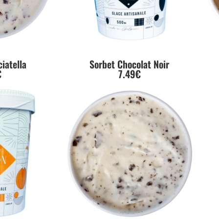
iatella
Sorbet Chocolat Noir
€
7.49€