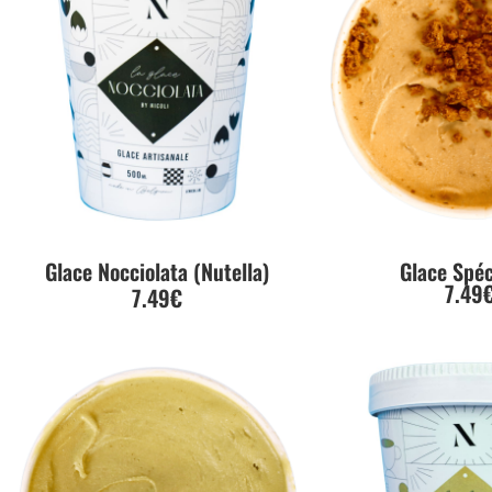
Glace Nocciolata (Nutella)
Glace Spé
7.49
7.49€