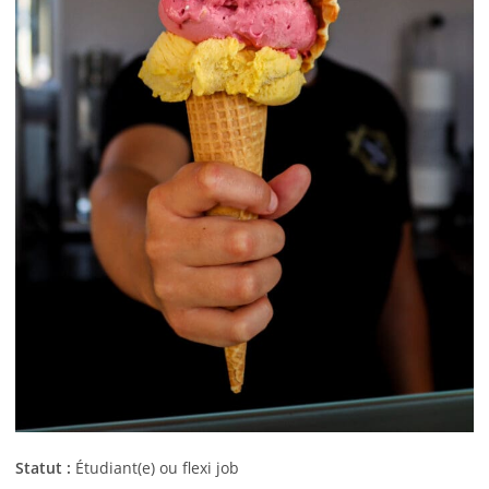
Statut :
É
tudiant(e) ou flexi job