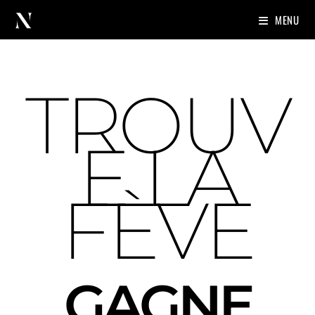
MENU
TROUV
E LA
FÈVE
GAGNE