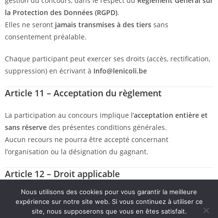
gestion du concours, dans le respect du
Règlement Général sur
la Protection des Données (RGPD)
.
Elles ne seront
jamais transmises à des tiers
sans
consentement préalable.
Chaque participant peut exercer ses droits (accès, rectification,
suppression) en écrivant à
Info@lenicoli.be
Article 11 – Acceptation du règlement
La participation au concours implique l’
acceptation entière et
sans réserve
des présentes conditions générales.
Aucun recours ne pourra être accepté concernant
l’organisation ou la désignation du gagnant.
Article 12 – Droit applicable
Nous utilisons des cookies pour vous garantir la meilleure
Le présent concours est soumis au
droit belge
.
expérience sur notre site web. Si vous continuez à utiliser ce
En cas de litige,
les tribunaux de Liège
seront seuls
site, nous supposerons que vous en êtes satisfait.